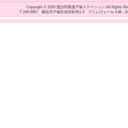
Copyright © 2026
愛訪問看護戸塚ステーション
All Rights Re
〒245-0067 横浜市戸塚区深谷町851-3 プリムヴェールＡ棟，045‐